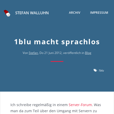
STEFAN WALLUHN
ARCHIV
IMPRESSUM
1blu macht sprachlos
Von
Stefan
, Do 21 Juni 2012, veröffentlich in
Blog
1blu
Ich schreibe regelmäßig in einem
Server-Forum
. Was
man da zum Teil über den Umgang mit Servern zu